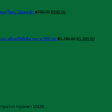
was:
is:
฿790.00.
฿590.00.
นดอกใหญ่ ได้ผลหนัก
฿
790.00
฿
590.00
Original
Current
price
price
was:
is:
฿1,780.00.
฿1,380.00
น่น จุลินทรีย์ดีเพิ่ม ขนาด 500 ml.
฿
1,780.00
฿
1,380.00
ยานนาวา กรุงเทพฯ 10120