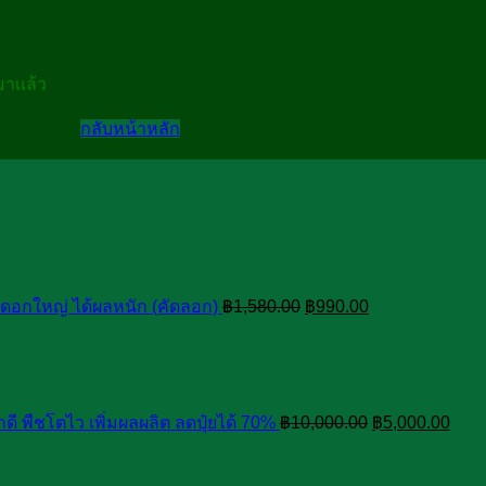
มาเเล้ว
กลับหน้าหลัก
Original
Current
price
price
was:
is:
฿1,580.00.
฿990.00.
นดอกใหญ่ ได้ผลหนัก (คัดลอก)
฿
1,580.00
฿
990.00
Original
Curr
price
pric
was:
is:
฿10,000.00.
฿5,0
กดี พืชโตไว เพิ่มผลผลิต ลดปุ๋ยได้ 70%
฿
10,000.00
฿
5,000.00
Original
Current
price
price