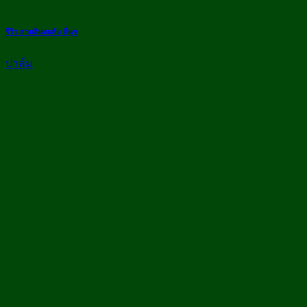
รีวิว สวนอินทผลัม พี่นุช
ปาล์ม