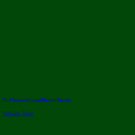
รีวิว ลำไยและมะพร้าว คุณสุริยัน อรชร ที่นครปฐม
ไม้ยืนต้น ไม้ผล