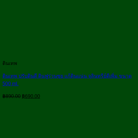
ดินเทพ
ดินเทพ ปรับดินดี ดินฟูร่วนซุย แก้ดินแน่น จุลินทรีย์ดีเพิ่ม ขนาด
500 ml.
Original
Current
฿
890.00
฿
690.00
price
price
was:
is:
฿890.00.
฿690.00.