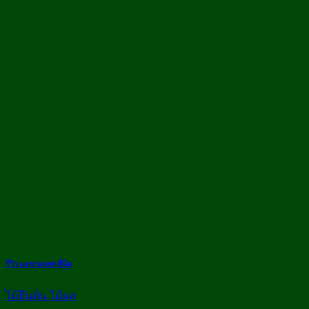
รีวิว มะขามเทศ พี่นิล
ไม้ยืนต้น ไม้ผล