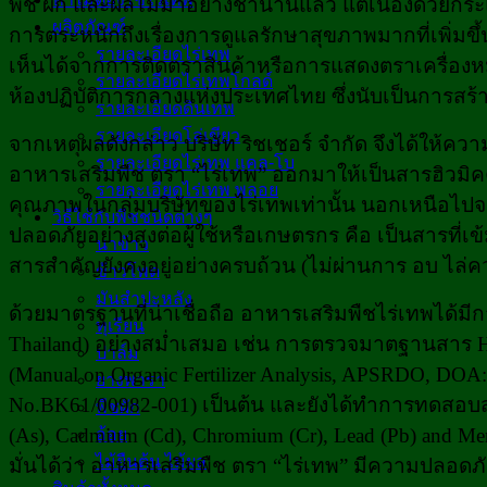
พืช ผัก และผลไม้มาอย่างช้านานแล้ว แต่เนื่องด้วยกร
ผลิตภัณฑ์
การตระหนักถึงเรื่องการดูแลรักษาสุขภาพมากที่เพิ่มข
รายละเอียดไร่เทพ
เห็นได้จากการติดตราสินค้าหรือการแสดงตราเครื่องห
รายละเอียดไร่เทพโกลด์
ห้องปฏิบัติการกลางแห่งประเทศไทย ซึ่งนับเป็นการสร้า
รายละเอียดดินเทพ
รายละเอียดโล่เขียว
จากเหตุผลดังกล่าว บริษัท ริชเชอร์ จำกัด จึงได้ใ
รายละเอียดไร่เทพ แคล-โบ
อาหารเสริมพืช ตรา “ไร่เทพ” ออกมาให้เป็นสารฮิวมิค
รายละเอียดไร่เทพ พลอย
คุณภาพในกลุ่มบริษัทของไร่เทพเท่านั้น นอกเหนือไป
วิธีใช้กับพืชชนิดต่างๆ
ปลอดภัยอย่างสูงต่อผู้ใช้หรือเกษตรกร คือ เป็นสารที่เข
นาข้าว
สารสำคัญยังคงอยู่อย่างครบถ้วน (ไม่ผ่านการ อบ ไล่ควา
ข้าวโพด
มันสำปะหลัง
ด้วยมาตรฐานที่น่าเชื่อถือ อาหารเสริมพืชไร่เทพได้มีก
ทุเรียน
Thailand) อย่างสม่ำเสมอ เช่น การตรวจมาตฐานสาร 
ปาล์ม
(Manual on Organic Fertilizer Analysis, APSRDO, DO
ยางพารา
No.BK61/00982-001) เป็นต้น และยังได้ทำการทดสอบส
พืชผัก
(As), Cadmium (Cd), Chromium (Cr), Lead (Pb) and Me
อ้อย
ไม้ยืนต้น ไม้ผล
มั่นได้ว่า อาหารเสริมพืช ตรา “ไร่เทพ” มีความปลอดภัย