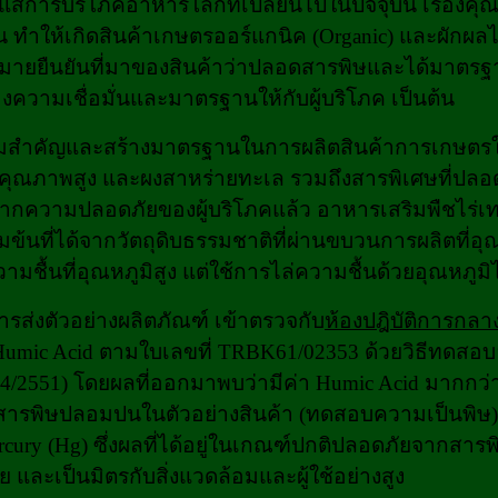
ะแสการบริโภคอาหารโลกที่เปลี่ยนไปในปัจจุบัน เรื่องค
ึ้น ทำให้เกิดสินค้าเกษตรออร์แกนิค (Organic) และผักผ
มายยืนยันที่มาของสินค้าว่าปลอดสารพิษและได้มาตรฐา
งความเชื่อมั่นและมาตรฐานให้กับผู้บริโภค เป็นต้น
ห้ความสำคัญและสร้างมาตรฐานในการผลิตสินค้าการเกษต
คุณภาพสูง และผงสาหร่ายทะเล รวมถึงสารพิเศษที่ปลอดภั
จากความปลอดภัยของผู้บริโภคแล้ว อาหารเสริมพืชไร่เ
้มข้นที่ได้จากวัตถุดิบธรรมชาติที่ผ่านขบวนการผลิตที่อ
มชื้นที่อุณหภูมิสูง แต่ใช้การไล่ความชื้นด้วยอุณหภูมิไ
ารส่งตัวอย่างผลิตภัณฑ์ เข้าตรวจกับ
ห้องปฎิบัติการกลา
Humic Acid ตามใบเลขที่ TRBK61/02353 ด้วยวิธีทดส
A:4/2551) โดยผลที่ออกมาพบว่ามีค่า Humic Acid มากกว่
ารพิษปลอมปนในตัวอย่างสินค้า (ทดสอบความเป็นพิษ) ได
rcury (Hg) ซึ่งผลที่ได้อยู่ในเกณฑ์ปกติปลอดภัยจากสารพิ
 และเป็นมิตรกับสิ่งแวดล้อมและผู้ใช้อย่างสูง