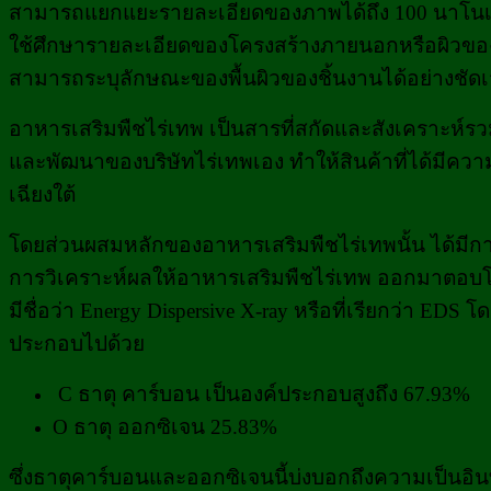
สามารถแยกแยะรายละเอียดของภาพได้ถึง 100 นาโนเมต
ใช้ศึกษารายละเอียดของโครงสร้างภายนอกหรือผิวของตัว
สามารถระบุลักษณะของพื้นผิวของชิ้นงานได้อย่างชัด
อาหารเสริมพืชไร่เทพ
เป็นสารที่สกัดและสังเคราะห์รว
และพัฒนาของบริษัทไร่เทพเอง ทำให้สินค้าที่ได้มี
เฉียงใต้
โดยส่วนผสมหลักของ
อาหารเสริมพืชไร่เทพ
นั้น ได้ม
การวิเคราะห์ผลให้
อาหารเสริมพืชไร่เทพ
ออกมาตอบโจทย
มีชื่อว่า Energy Dispersive X-ray หรือที่เรียกว่า 
ประกอบไปด้วย
C ธาตุ คาร์บอน เป็นองค์ประกอบสูงถึง 67.93%
O ธาตุ ออกซิเจน 25.83%
ซึ่งธาตุคาร์บอนและออกซิเจนนี้บ่งบอกถึงความเป็นอินท