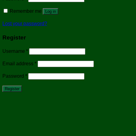
Remember me
Log in
Lost your password?
Register
Username
*
Email address
*
Password
*
Register