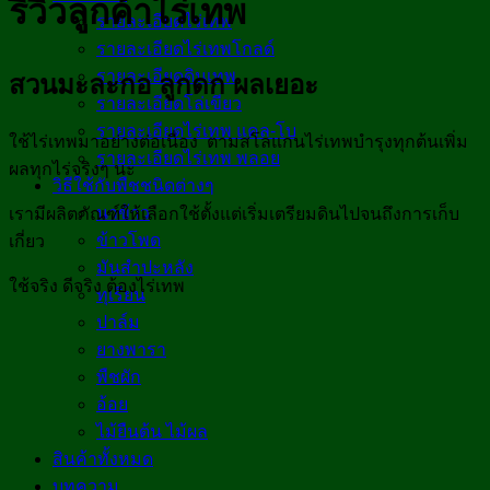
รีวิวลูกค้าไร่เทพ
รายละเอียดไร่เทพ
รายละเอียดไร่เทพโกลด์
รายละเอียดดินเทพ
สวนมะละกอ ลูกดก ผลเยอะ
รายละเอียดโล่เขียว
รายละเอียดไร่เทพ แคล-โบ
ใช้ไร่เทพมาอย่างต่อเนื่อง ตามสโลแกนไร่เทพบำรุงทุกต้นเพิ่ม
รายละเอียดไร่เทพ พลอย
ผลทุกไร่จริงๆ นะ
วิธีใช้กับพืชชนิดต่างๆ
นาข้าว
เรามีผลิตภัณฑ์ให้เลือกใช้ตั้งแต่เริ่มเตรียมดินไปจนถึงการเก็บ
ข้าวโพด
เกี่ยว
มันสำปะหลัง
ใช้จริง ดีจริง ต้องไร่เทพ
ทุเรียน
ปาล์ม
ยางพารา
พืชผัก
อ้อย
ไม้ยืนต้น ไม้ผล
สินค้าทั้งหมด
บทความ