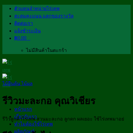
Skip
ตัวแทนจำหน่ายไร่เทพ
to
สะสมคะแนน แลกของรางวัล
content
ติดต่อเรา
แจ้งชำระเงิน
฿
0.00
0
ไม่มีสินค้าในตะกร้า
ไม้ยืนต้น ไม้ผล
รีวิวมะละกอ คุณวิเชียร
หน้าแรก
เกี่ยวกับเรา
รีวิวลูกค้าไร่เทพ สวนมะละกอ ลูกดก ผลเยอะ ใช้ไร่เทพมาอย่
ทำไมต้องใช้ไร่เทพ
ผลิตภัณฑ์