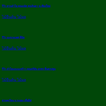
รีวิว สวนลำไย คุณมนัส คุณจินดา จ.เชียงใหม่
ไม้ยืนต้น ไม้ผล
รีวิว มะขามเทศ พี่นิล
ไม้ยืนต้น ไม้ผล
รีวิว ลำไยและมะพร้าว คุณสุริยัน อรชร ที่นครปฐม
ไม้ยืนต้น ไม้ผล
สวนทุเรียน จ.ระยอง เสี่ยอีฟ