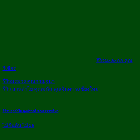
รีวิวมะละกอ คุณ
วิเชียร
รีวิวมะม่วง คุณกาญจนา
รีวิว สวนลำไย คุณมนัส คุณจินดา จ.เชียงใหม่
รีวิวปลูกลำไย ลุงปรางค์ จ.นครราชสีมา
ไม้ยืนต้น ไม้ผล