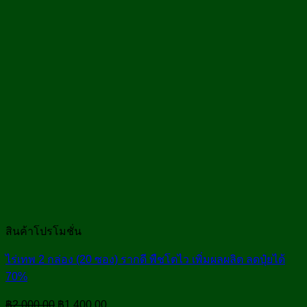
สินค้าโปรโมชั่น
ไร่เทพ 2 กล่อง (20 ซอง) รากดี พืชโตไว เพิ่มผลผลิต ลดปุ๋ยได้
70%
Original
Current
฿
2,000.00
฿
1,400.00