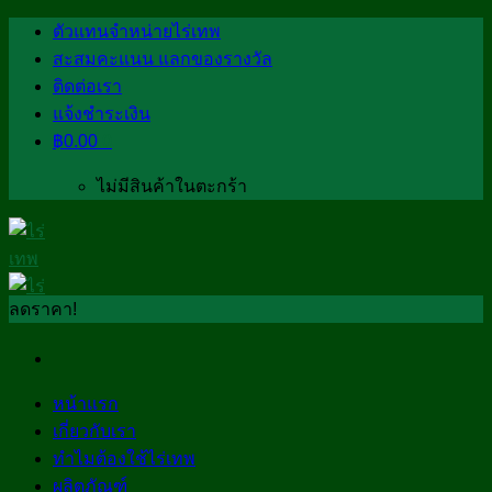
Skip
ตัวแทนจำหน่ายไร่เทพ
to
สะสมคะแนน แลกของรางวัล
content
ติดต่อเรา
แจ้งชำระเงิน
฿
0.00
0
ไม่มีสินค้าในตะกร้า
ลดราคา!
หน้าแรก
เกี่ยวกับเรา
ทำไมต้องใช้ไร่เทพ
ผลิตภัณฑ์