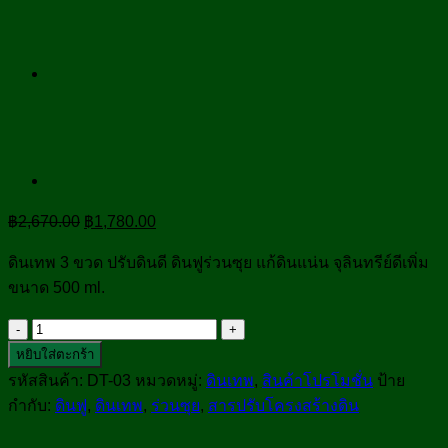
Original
Current
฿
2,670.00
฿
1,780.00
price
price
ดินเทพ 3 ขวด ปรับดินดี ดินฟูร่วนซุย แก้ดินแน่น จุลินทรีย์ดีเพิ่ม
was:
is:
ขนาด 500 ml.
฿2,670.00.
฿1,780.00.
จำนวน
ดิน
หยิบใส่ตะกร้า
เทพ
รหัสสินค้า:
DT-03
หมวดหมู่:
ดินเทพ
,
สินค้าโปรโมชั่น
ป้าย
3
กำกับ:
ดินฟู
,
ดินเทพ
,
ร่วนซุย
,
สารปรับโครงสร้างดิน
ขวด