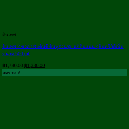
ดินเทพ
ดินเทพ 2 ขวด ปรับดินดี ดินฟูร่วนซุย แก้ดินแน่น จุลินทรีย์ดีเพิ่ม
ขนาด 500 ml.
Original
Current
฿
1,780.00
฿
1,380.00
price
price
ลดราคา!
was:
is:
฿1,780.00.
฿1,380.00.