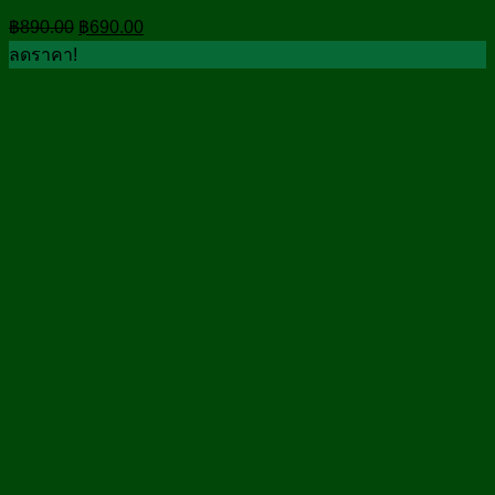
Original
Current
฿
890.00
฿
690.00
price
price
ลดราคา!
was:
is:
฿890.00.
฿690.00.