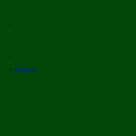
ปรับ
ดิน
ดี
ดิน
ฟู
ร่วน
ซุย
แก้
ดิน
คำอธิบาย
แน่น
จุลินทรีย์
ดี
เพิ่ม
ขนาด
500
ml.
ชิ้น