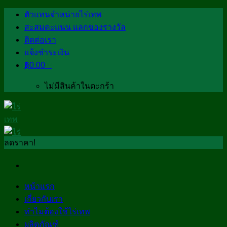
Skip
ตัวแทนจำหน่ายไร่เทพ
to
สะสมคะแนน แลกของรางวัล
content
ติดต่อเรา
แจ้งชำระเงิน
฿
0.00
0
ไม่มีสินค้าในตะกร้า
ลดราคา!
หน้าแรก
เกี่ยวกับเรา
ทำไมต้องใช้ไร่เทพ
ผลิตภัณฑ์