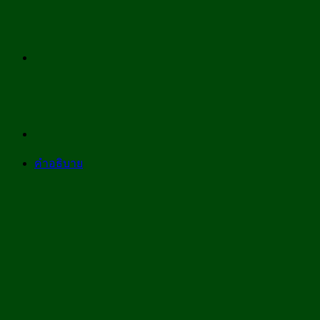
ใบ
มัน
เขียว
เร็ว
ทน
โรค
ทน
แล้ง
เสริม
คำอธิบาย
แกร่ง
พืช
ขนาด
1000
ml.
ชิ้น