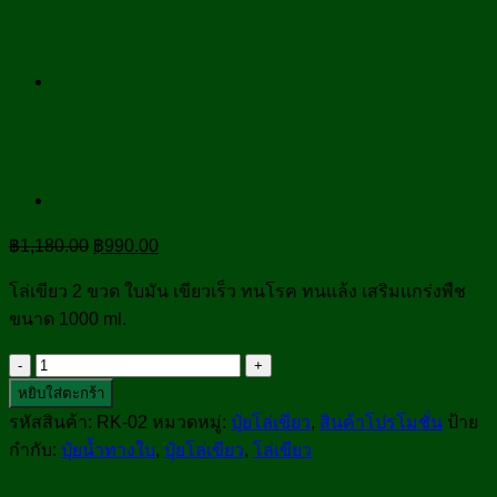
Original
Current
฿
1,180.00
฿
990.00
price
price
โล่เขียว 2 ขวด ใบมัน เขียวเร็ว ทนโรค ทนแล้ง เสริมแกร่งพืช
was:
is:
ขนาด 1000 ml.
฿1,180.00.
฿990.00.
จำนวน
โล่
หยิบใส่ตะกร้า
เขียว
รหัสสินค้า:
RK-02
หมวดหมู่:
ปุ๋ยโล่เขียว
,
สินค้าโปรโมชั่น
ป้าย
2
กำกับ:
ปุ๋ยน้ำทางใบ
,
ปุ๋ยโล่เขียว
,
โล่เขียว
ขวด