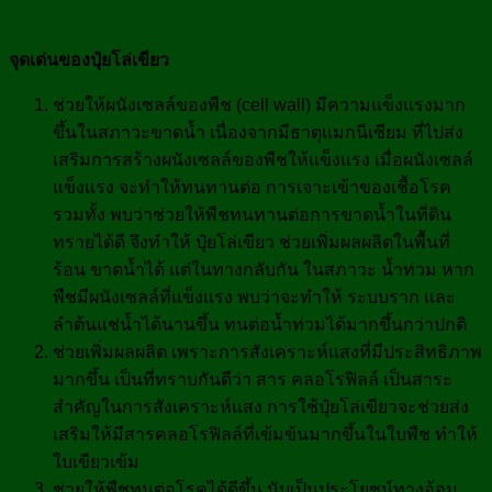
จุดเด่นของปุ๋ยโล่เขียว
ช่วยให้ผนังเซลล์ของพืช (cell wall) มีความแข็งแรงมาก
ขึ้นในสภาวะขาดน้ำ เนื่องจากมีธาตุแมกนีเซียม ที่ไปส่ง
เสริมการสร้างผนังเซลล์ของพืชให้แข็งแรง เมื่อผนังเซลล์
แข็งแรง จะทำให้ทนทานต่อ การเจาะเข้าของเชื้อโรค
รวมทั้ง พบว่าช่วยให้พืชทนทานต่อการขาดน้ำในที่ดิน
ทรายได้ดี จึงทำให้ ปุ๋ยโล่เขียว ช่วยเพิ่มผลผลิตในพื้นที่
ร้อน ขาดน้ำได้ แต่ในทางกลับกัน ในสภาวะ น้ำท่วม หาก
พืชมีผนังเซลล์ที่แข็งแรง พบว่าจะทำให้ ระบบราก และ
ลำต้นแช่น้ำได้นานขึ้น ทนต่อน้ำท่วมได้มากขึ้นกว่าปกติ
ช่วยเพิ่มผลผลิต เพราะการสังเคราะห์แสงที่มีประสิทธิภาพ
มากขึ้น เป็นที่ทราบกันดีว่า สาร คลอโรฟิลล์ เป็นสาระ
สำคัญในการสังเคราะห์แสง การใช้ปุ๋ยโล่เขียวจะช่วยส่ง
เสริมให้มีสารคลอโรฟิลล์ที่เข้มข้นมากขึ้นในใบพืช ทำให้
ใบเขียวเข้ม
ช่วยให้พืชทนต่อโรคได้ดีขึ้น นับเป็นประโยชน์ทางอ้อม