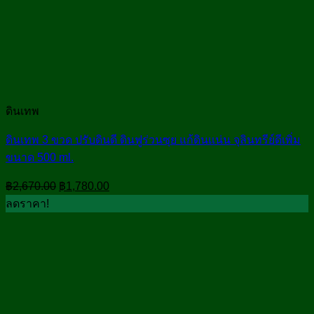
ดินเทพ
ดินเทพ 3 ขวด ปรับดินดี ดินฟูร่วนซุย แก้ดินแน่น จุลินทรีย์ดีเพิ่ม
ขนาด 500 ml.
Original
Current
฿
2,670.00
฿
1,780.00
price
price
ลดราคา!
was:
is:
฿2,670.00.
฿1,780.00.