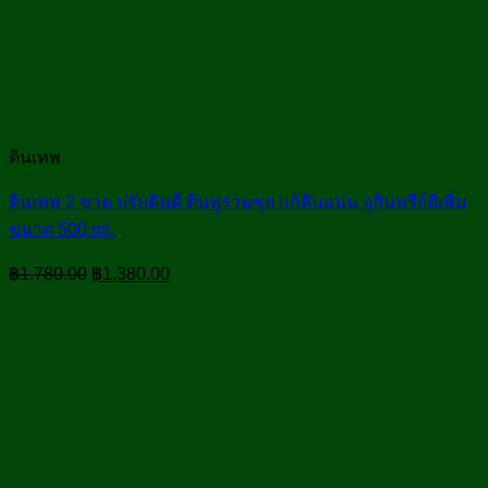
ดินเทพ
ดินเทพ 2 ขวด ปรับดินดี ดินฟูร่วนซุย แก้ดินแน่น จุลินทรีย์ดีเพิ่ม
ขนาด 500 ml.
Original
Current
฿
1,780.00
฿
1,380.00
price
price
was:
is:
฿1,780.00.
฿1,380.00.