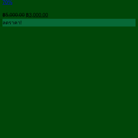
70%
Original
Current
฿
5,000.00
฿
3,000.00
price
price
ลดราคา!
was:
is:
฿5,000.00.
฿3,000.00.