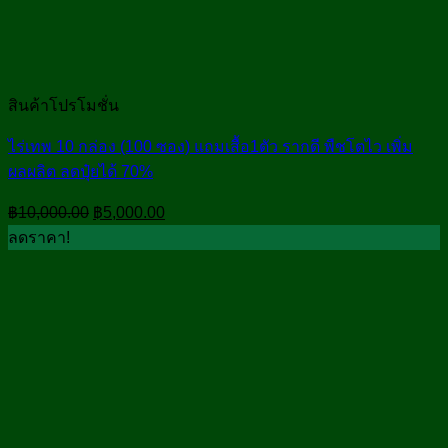
สินค้าโปรโมชั่น
ไร่เทพ 10 กล่อง (100 ซอง) แถมเสื้อ1ตัว รากดี พืชโตไว เพิ่ม
ผลผลิต ลดปุ๋ยได้ 70%
Original
Current
฿
10,000.00
฿
5,000.00
price
price
ลดราคา!
was:
is:
฿10,000.00.
฿5,000.00.