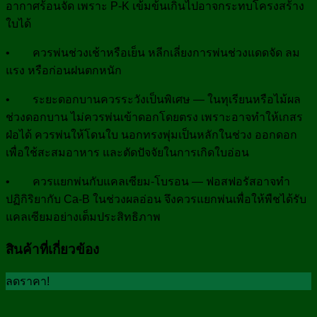
อากาศร้อนจัด เพราะ P-K เข้มข้นเกินไปอาจกระทบโครงสร้าง
ใบได้
• ควรพ่นช่วงเช้าหรือเย็น หลีกเลี่ยงการพ่นช่วงแดดจัด ลม
แรง หรือก่อนฝนตกหนัก
• ระยะดอกบานควรระวังเป็นพิเศษ — ในทุเรียนหรือไม้ผล
ช่วงดอกบาน ไม่ควรพ่นเข้าดอกโดยตรง เพราะอาจทำให้เกสร
ฝ่อได้ ควรพ่นให้โดนใบ นอกทรงพุ่มเป็นหลักในช่วง ออกดอก
เพื่อใช้สะสมอาหาร และตัดปัจจัยในการเกิดใบอ่อน
• ควรแยกพ่นกับแคลเซียม-โบรอน — ฟอสฟอรัสอาจทำ
ปฏิกิริยากับ Ca-B ในช่วงผลอ่อน จึงควรแยกพ่นเพื่อให้พืชได้รับ
แคลเซียมอย่างเต็มประสิทธิภาพ
สินค้าที่เกี่ยวข้อง
ลดราคา!