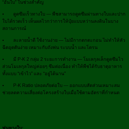
“อั้นใบ” ในช่วงสำคัญ
• ดูดซึมเร็วทางใบ — พืชสามารถดูดซึมผ่านทางใบและปาก
ใบได้รวดเร็ว เห็นผลไวกว่าการให้ปุ๋ยแบบหว่านลงดินในบาง
สถานการณ์
• ละลายน้ำดี ใช้งานง่าย — ไม่มีกากตกตะกอน ไม่ทำให้หัว
ฉีดอุดตันง่าย เหมาะกับถังพ่น ระบบน้ำ และโดรน
• มี P-K 2 กลุ่ม 2 ระยะการทำงาน — โมเลกุลเล็กดูดซึมไว
ส่วนโมเลกุลใหญ่ค่อยๆ ซึมต่อเนื่อง ทำให้พืชได้รับธาตุอาหาร
ทั้งแบบ “เข้าไว” และ “อยู่ได้นาน”
• P-K Ratio ปลอดภัยต่อใบ — ออกแบบสัดส่วนเหมาะสม
ช่วยลดความเสี่ยงต่อโครงสร้างใบเมื่อใช้ตามอัตราที่กำหนด
พ่นทางใบ: