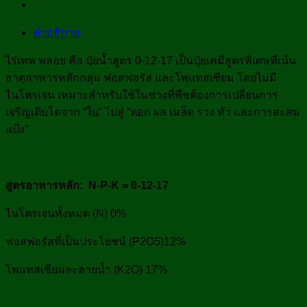
คำอธิบาย
ไร่เทพ พลอย คือ ปุ๋ยน้ำสูตร 0-12-17 เป็นปุ๋ยเคมีสูตรพิเศษที่เน้น
ธาตุอาหารหลักกลุ่ม ฟอสฟอรัส และโพแทสเซียม โดยไม่มี
ไนโตรเจน เหมาะสำหรับใช้ในช่วงที่พืชต้องการเปลี่ยนการ
เจริญเติบโตจาก “ใบ” ไปสู่ “ดอก ผล เมล็ด รวง หัว และการสะสม
แป้ง”
สูตรอาหารหลัก: N-P-K = 0-12-17
ไนโตรเจนทั้งหมด (N) 0%
ฟอสฟอรัสที่เป็นประโยชน์ (P2O5)12%
โพแทสเซียมละลายน้ำ (K2O) 17%