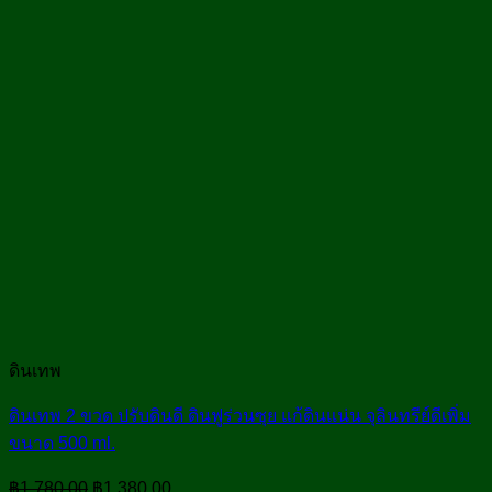
ดินเทพ
ดินเทพ 2 ขวด ปรับดินดี ดินฟูร่วนซุย แก้ดินแน่น จุลินทรีย์ดีเพิ่ม
ขนาด 500 ml.
Original
Current
฿
1,780.00
฿
1,380.00