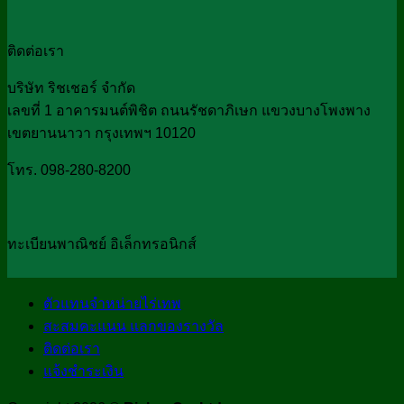
ติดต่อเรา
บริษัท ริชเชอร์ จำกัด
เลขที่ 1 อาคารมนต์พิชิต ถนนรัชดาภิเษก แขวงบางโพงพาง
เขตยานนาวา กรุงเทพฯ 10120
โทร. 098-280-8200
ทะเบียนพาณิชย์ อิเล็กทรอนิกส์
ตัวแทนจำหน่ายไร่เทพ
สะสมคะแนน แลกของรางวัล
ติดต่อเรา
แจ้งชำระเงิน