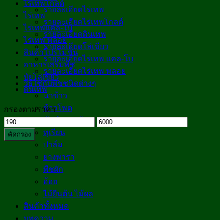
ไร่เทพโกลด์
รายละเอียดไร่เทพ
ไร่เทพ
รายละเอียดไร่เทพโกลด์
ไร่เทพแคล-โบ
รายละเอียดดินเทพ
ไร่เทพ พลอย
รายละเอียดโล่เขียว
สินค้าโปรโมชั่น
รายละเอียดไร่เทพ แคล-โบ
อาหารเสริมพืช
รายละเอียดไร่เทพ พลอย
ปุ๋ยโล่เขียว
วิธีใช้กับพืชชนิดต่างๆ
ดินเทพ
นาข้าว
ข้าวโพด
กรองตามราคา
มันสำปะหลัง
ราคา
ราคา
ทุเรียน
ต่ำ
สูงสุด
คัดกรอง
ปาล์ม
สุด
ยางพารา
พืชผัก
อ้อย
ไม้ยืนต้น ไม้ผล
สินค้าทั้งหมด
บทความ