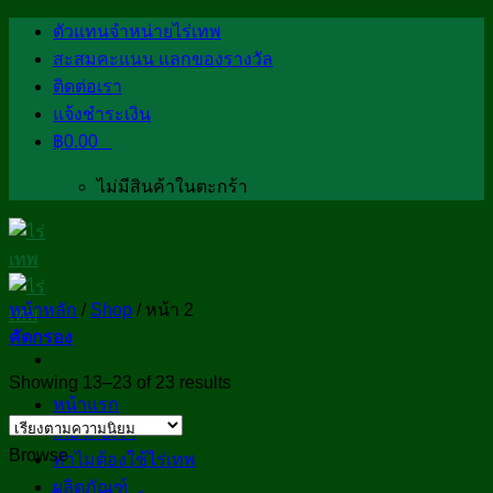
Skip
ตัวแทนจำหน่ายไร่เทพ
to
สะสมคะแนน แลกของรางวัล
content
ติดต่อเรา
แจ้งชำระเงิน
฿
0.00
0
ไม่มีสินค้าในตะกร้า
หน้าหลัก
/
Shop
/
หน้า 2
คัดกรอง
Showing 13–23 of 23 results
หน้าแรก
เกี่ยวกับเรา
Browse
ทำไมต้องใช้ไร่เทพ
ผลิตภัณฑ์