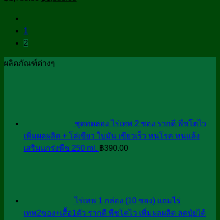
price
price
was:
is:
1
฿1,780.00.
฿1,380.00.
2
ผลิตภัณฑ์ต่างๆ
ชุดทดลอง ไร่เทพ 2 ซอง รากดี พืชโตไว
เพิ่มผลผลิต + โล่เขียว ใบมัน เขียวเร็ว ทนโรค ทนแล้ง
เสริมแกร่งพืช 250 ml.
฿
390.00
ไร่เทพ 1 กล่อง (10 ซอง) แถมไร่
เทพ2ซอง+เสื้อ1ตัว รากดี พืชโตไว เพิ่มผลผลิต ลดปุ๋ยได้