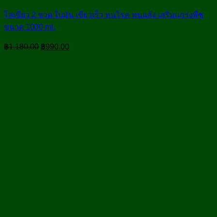
โล่เขียว 2 ขวด ใบมัน เขียวเร็ว ทนโรค ทนแล้ง เสริมแกร่งพืช
ขนาด 1000 ml.
Original
Current
฿
1,180.00
฿
990.00
price
price
was:
is:
฿1,180.00.
฿990.00.