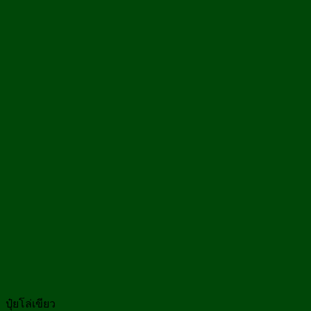
ปุ๋ยโล่เขียว