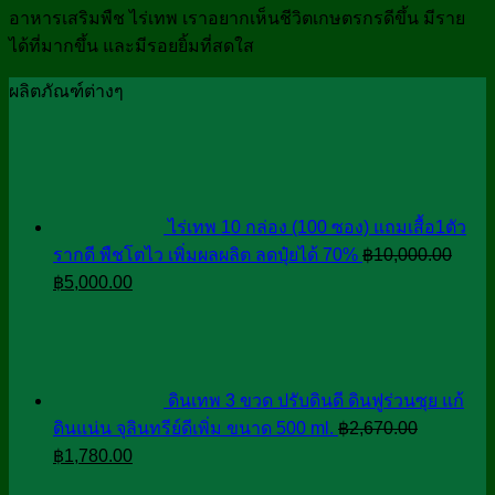
อาหารเสริมพืช ไร่เทพ เราอยากเห็นชีวิตเกษตรกรดีขึ้น มีราย
ได้ที่มากขึ้น และมีรอยยิ้มที่สดใส
ผลิตภัณฑ์ต่างๆ
ไร่เทพ 10 กล่อง (100 ซอง) แถมเสื้อ1ตัว
รากดี พืชโตไว เพิ่มผลผลิต ลดปุ๋ยได้ 70%
฿
10,000.00
Original
Current
฿
5,000.00
price
price
was:
is:
฿10,000.00.
฿5,000.00.
ดินเทพ 3 ขวด ปรับดินดี ดินฟูร่วนซุย แก้
ดินแน่น จุลินทรีย์ดีเพิ่ม ขนาด 500 ml.
฿
2,670.00
Original
Current
฿
1,780.00
price
price