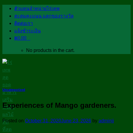
Skip
ตัวแทนจำหน่ายไร่เทพ
to
สะสมคะแนน แลกของรางวัล
content
ติดต่อเรา
แจ้งชำระเงิน
฿
0.00
0
No products in the cart.
Uncategorized
Experiences of Mango gardeners.
Posted on
October 31, 2020
June 23, 2026
by
adminjj