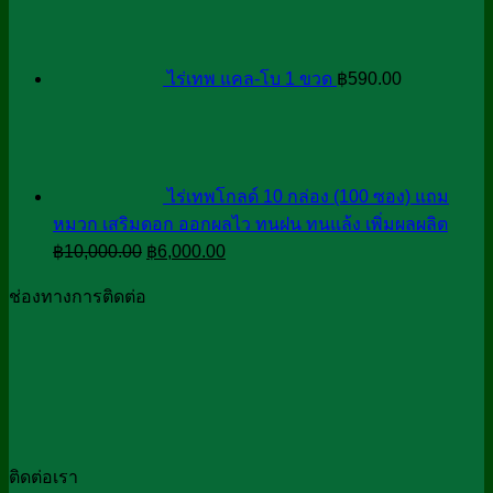
was:
is:
฿2,670.00.
฿1,780.00.
ไร่เทพ แคล-โบ 1 ขวด
฿
590.00
ไร่เทพโกลด์ 10 กล่อง (100 ซอง) แถม
หมวก เสริมดอก ออกผลไว ทนฝน ทนแล้ง เพิ่มผลผลิต
Original
Current
฿
10,000.00
฿
6,000.00
price
price
ช่องทางการติดต่อ
was:
is:
฿10,000.00.
฿6,000.00.
ติดต่อเรา