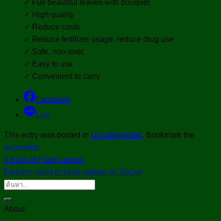
✓ Full beautiful leaves with bouquet
✓ High quality
✓ Reduce costs
✓ Reduce fertilizer usage, reduce drug use
✓ Safe, non-toxic
✓ Easy to use
✓ Convenient to carry
Facebook
Line
This entry was posted in
Uncategorized
. Bookmark the
permalink
.
5 Evils of Plant Leaves
Farmers need to keep update on Social
About