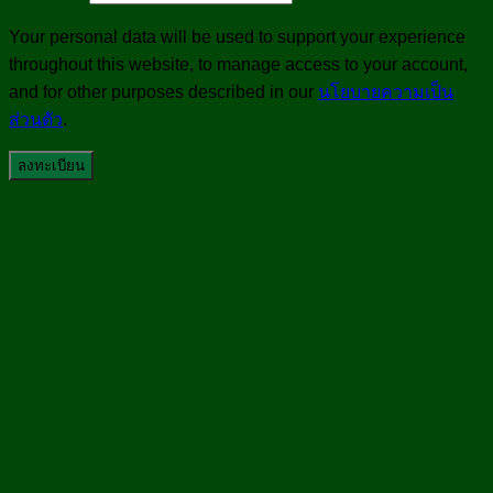
Your personal data will be used to support your experience
throughout this website, to manage access to your account,
and for other purposes described in our
นโยบายความเป็น
ส่วนตัว
.
ลงทะเบียน