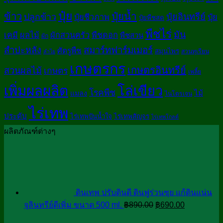
ปุ๋ย
ปุ๋ยน้ำ
ข้าว
ปลูกข้าว
ปุ๋ยอินทรีย์
ปุ๋ยชีวภาพ
ปุ๋ย
ปุ๋ยพืชสด
พืชไร่
มัน
เคมี
ผลไม้
ผักสวนครัว
พืชดอก
พืชสวน
ผัก
สมาร์ทฟาร์มเมอร์
สำปะหลัง
ศัตรูพืช
สมุนไพร
สวนทุเรียน
ลำไย
เกษตรกร
เกษตรอินทรีย์
สวนผลไม้
เกษตร
เพลี้ย
เพิ่มผลผลิต
โล่เขียว
โรคพืช
ไม้
แมลง
ไนโตรเจน
ไร่เทพ
ประดับ
ไร่เทพปันน้ำใจ
ไร่เทพสัญจร
ไร่เทพโกลด์
ผลิตภัณฑ์ต่างๆ
ดินเทพ ปรับดินดี ดินฟูร่วนซุย แก้ดินแน่น
Original
Current
จุลินทรีย์ดีเพิ่ม ขนาด 500 ml.
฿
890.00
฿
690.00
price
price