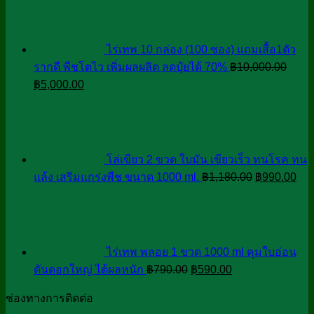
was:
is:
฿890.00.
฿690.00.
ไร่เทพ 10 กล่อง (100 ซอง) แถมเสื้อ1ตัว
รากดี พืชโตไว เพิ่มผลผลิต ลดปุ๋ยได้ 70%
฿
10,000.00
Original
Current
฿
5,000.00
price
price
was:
is:
฿10,000.00.
฿5,000.00.
โล่เขียว 2 ขวด ใบมัน เขียวเร็ว ทนโรค ทน
Original
Cur
แล้ง เสริมแกร่งพืช ขนาด 1000 ml.
฿
1,180.00
฿
990.00
price
pri
was:
is:
฿1,180.00.
฿99
ไร่เทพ พลอย 1 ขวด 1000 ml คุมใบอ่อน
Original
Current
ดันดอกใหญ่ ได้ผลหนัก
฿
790.00
฿
590.00
price
price
ช่องทางการติดต่อ
was:
is: