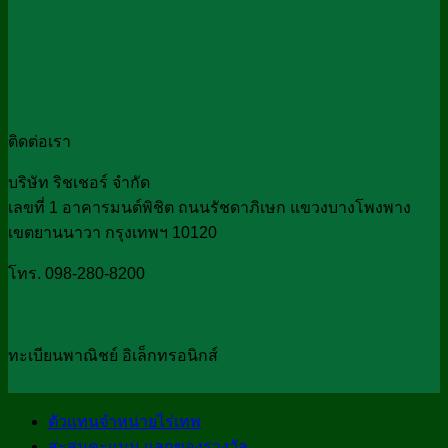
฿790.00.
฿590.00.
ติดต่อเรา
บริษัท ริชเชอร์ จำกัด
เลขที่ 1 อาคารมนต์พิชิต ถนนรัชดาภิเษก แขวงบางโพงพาง
เขตยานนาวา กรุงเทพฯ 10120
โทร. 098-280-8200
ทะเบียนพาณิชย์ อิเล็กทรอนิกส์
ตัวแทนจำหน่ายไร่เทพ
สะสมคะแนน แลกของรางวัล