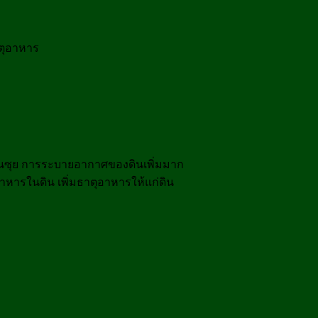
าตุอาหาร
นร่วนซุย การระบายอากาศของดินเพิ่มมาก
หารในดิน เพิ่มธาตุอาหารให้แก่ดิน