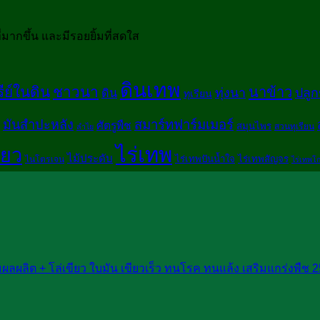
่มากขึ้น และมีรอยยิ้มที่สดใส
ดินเทพ
รีย์ในดิน
ชาวนา
นาข้าว
ทุ่งนา
ปลูก
ดิน
ทุเรียน
สมาร์ทฟาร์มเมอร์
มันสำปะหลัง
ศัตรูพืช
สมุนไพร
สวนทุเรียน
ลำไย
ไร่เทพ
ียว
ไม้ประดับ
ไร่เทพปันน้ำใจ
ไร่เทพสัญจร
ไนโตรเจน
ไร่เทพโก
ผลผลิต + โล่เขียว ใบมัน เขียวเร็ว ทนโรค ทนแล้ง เสริมแกร่งพืช 2