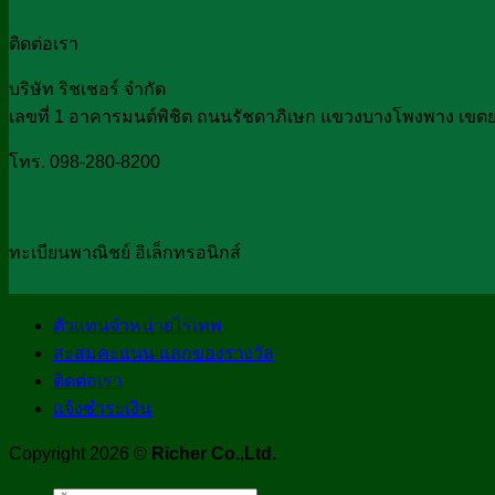
ติดต่อเรา
บริษัท ริชเชอร์ จำกัด
เลขที่ 1 อาคารมนต์พิชิต ถนนรัชดาภิเษก แขวงบางโพงพาง เขต
โทร. 098-280-8200
ทะเบียนพาณิชย์ อิเล็กทรอนิกส์
ตัวแทนจำหน่ายไร่เทพ
สะสมคะแนน แลกของรางวัล
ติดต่อเรา
แจ้งชำระเงิน
Copyright 2026 ©
Richer Co.,Ltd.