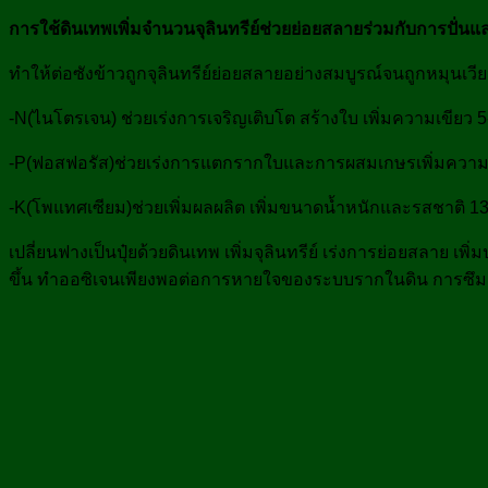
การใช้ดินเทพเพิ่มจำนวนจุลินทรีย์ช่วยย่อยสลายร่วมกับการปั่น
ทำให้ต่อซังข้าวถูกจุลินทรีย์ย่อยสลายอย่างสมบูรณ์จนถูกหมุนเ
-N(ไนโตรเจน) ช่วยเร่งการเจริญเติบโต สร้างใบ เพิ่มความเขียว 5-
-P(ฟอสฟอรัส)ช่วยเร่งการแตกรากใบและการผสมเกษรเพิ่มความแข็
-K(โพแทศเซียม)ช่วยเพิ่มผลผลิต เพิ่มขนาดน้ำหนักและรสชาติ 13-
เปลี่ยนฟางเป็นปุ๋ยด้วยดินเทพ เพิ่มจุลินทรีย์ เร่งการย่อยสลา
ขึ้น ทำออซิเจนเพียงพอต่อการหายใจของระบบรากในดิน การซึมผ่า