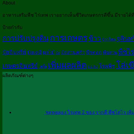
About
อาหารเสริมพืช ไร่เทพ เราอยากเห็นชีวิตเกษตรกรดีขึ้น มีรายได้ที
ป้ายกำกับ
การเกษตร
การปรับปรุงดิน
ข้าว
จุลินท
ข้าวโพด
พืชไร่
ปุ๋ยอินทรีย์
ปุ๋ยเคมี
ผลไม้
ผักสวนครัว
พืชดอก
พืชสวน
ผัก
เพิ่มผลผลิต
โล่เข
เกษตรอินทรีย์
โรคพืช
แมลง
เพลี้ย
ผลิตภัณฑ์ต่างๆ
ชุดทดลอง ไร่เทพ 2 ซอง รากดี พืชโตไว เพิ่ม