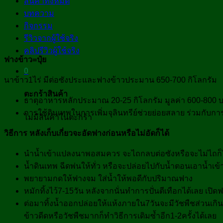
สินค้าทั้งหมด
บทความ
กิจกรรม
รีวิวจากผู้ใช้จริง
คลิปรีวิวผู้ใช้จริง
ฟางข้าว=
ปุ๋ย
0
นาข้าว1ไร่ มีต่อซังประและฟางข้าวประมาน 650-700 กิโลกรัม
ตะกร้าสินค้า
ธาตุอาหารหลักประมาณ 20-25 กิโลกรัม มูลค่า 600-800 
การใช้ดินเทพในการเพิ่มจุลินทรีย์ช่วยย่อยสลาย ร่วมกับกา
ไม่มีสินค้าในตะกร้า
วิธีการ หลังเก็บเกี่ยวจะอัดฟางก่อนหรือไม่อัดก็ได้
นำน้ำเข้าแปลงนาพอสมควร จะไถกลบต่อซังหรือจะไม่ไถก็ไ
น้ำดินเทพ ฉีดพ่นให้ทั่ว หรือจะปล่อยไปกับน้ำตอนเอาน้ำเ
พยายามกดให้ฟางจม ใส่น้ำให้พอดีกับปริมาณฟาง
หมักทิ้งไว้7-15วัน หลังจากนั่นทำการปั่นตีเทือกได้เลย เปิด
ต่อมาทิ้งน้ำออกปล่อยให้แห้งภายใน7วันจะมีวัชพืชส่วนเกิ
ข้าวดีดหรือวัชพืชมากก็ทำวิธีการเดิมซ้ำอีก1-2ครั้งได้เลย