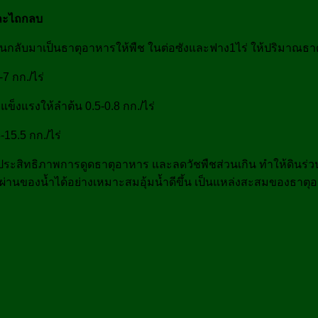
และไถกลบ
วียนกลับมาเป็นธาตุอาหารให้พืช ในต่อซังและฟาง1ไร่ ให้ปริมาณธ
7 กก./ไร่
งแรงให้ลำต้น 0.5-0.8 กก./ไร่
15.5 กก./ไร่
ย เพิ่มประสิทธิภาพการดูดธาตุอาหาร และลดวัชพืชส่วนเกิน ทำให้ดิ
นของน้ำได้อย่างเหมาะสมอุ้มน้ำดีขึ้น เป็นแหล่งสะสมของธาตุอา