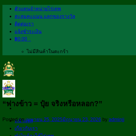
Skip
ตัวแทนจำหน่ายไร่เทพ
to
สะสมคะแนน แลกของรางวัล
content
ติดต่อเรา
แจ้งชำระเงิน
฿
0.00
0
ไม่มีสินค้าในตะกร้า
บทความ
“ฟางข้าว = ปุ๋ย จริงหรือหลอก?”
Posted on
เมษายน 25, 2025
มิถุนายน 23, 2026
by
adminjj
หน้าแรก
เกี่ยวกับเรา
ทำไมต้องใช้ไร่เทพ