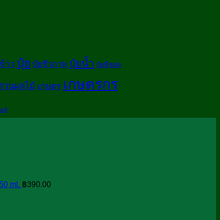
ปุ๋ย
ปุ๋ยน้ำ
ข้าว
ปุ๋ยชีวภาพ
ปุ๋ยพืชสด
เกษตรกร
สวนผลไม้
เกษตร
ลด์
50 ml.
฿
390.00