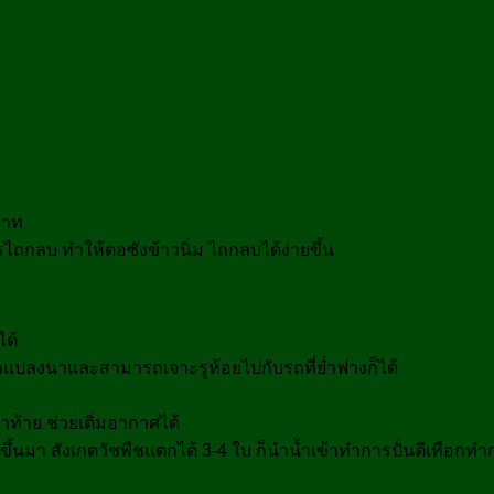
บาท
รไถกลบ ทำให้ตอซังข้าวนิ่ม ไถกลบได้ง่ายขึ้น
ด้
ข้าแปลงนาและสามารถเจาะรูห้อยไปกับรถที่ย่ำฟางก็ได้
ฟาท้าย ช่วยเติ่มอากาศได้
นขึ้นมา สังเกตวัชพืชแตกได้ 3-4 ใบ ก็นำน้ำเข้าทำการปั่นตีเทือก