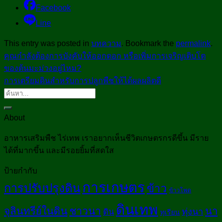
Facebook
Line
This entry was posted in
บทความ
. Bookmark the
permalink
.
คุณกำลังต้องการบังคับให้ออกดอก หรือเพิ่มการเจริญเติบโต
ของต้นมะม่วงอยู่ไหม?
การเตรียมดินสำหรับการปลูกพืชให้ได้ผลผลิตดี
About
อาหารเสริมพืช ไร่เทพ เราอยากเห็นชีวิตเกษตรกรดีขึ้น มีราย
ได้ที่มากขึ้น และมีรอยยิ้มที่สดใส
ป้ายกำกับ
การเกษตร
การปรับปรุงดิน
ข้าว
ข้าวโพด
ดินเทพ
จุลินทรีย์ในดิน
ชาวนา
นา
ทุ่งนา
ดิน
ทุเรียน