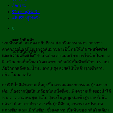
กิจกรรม
รีวิวจากผู้ใช้จริง
คลิปรีวิวผู้ใช้จริง
0
ตะกร้าสินค้า
นายพีรพันธ์ คอทอง อธิบดีกรมส่งเสริมการเกษตร กล่าวว่า
คาดการณ์เอลนีโญอาจกลับมาปลายปีนี้ ก่อให้เกิด
“
ฝนทิ้งช่วง
ไม่มีสินค้าในตะกร้า
และความแห้งแล้ง”
จำเป็นต้องวางแผนเรื่องการใช้น้ำเป็นอย่าง
ดี เตรียมกักเก็บน้ำฝน โดยเฉพาะกล้วยไม้เป็นพืชที่มักจะประสบ
ภัยวิกฤตแล้งและน้ำทะเลหนุนสูง ส่งผลให้น้ำเค็มรุกเข้าสวน
กล้วยไม้บ่อยครั้ง
กรณีที่น้ำมีค่าความเค็มสูงขึ้น ควรลดอัตราการผสมปุ๋ยลงจาก
เดิม เนื่องจากปุ๋ยเป็นเกลือชนิดหนึ่งซึ่งจะเพิ่มความเค็มของน้ำได้
หากค่าความเค็มสูงเกินไป ปุ๋ยจะไม่ถูกดูดซึมเข้าสู่รากหรือต้น
กล้วยไม้ หากจะบำรุงควรเพิ่มปุ๋ยที่มีธาตุอาหารรองประเภท
แคลเซียมและแม็กนีเซียม ซึ่งลดความเป็นพิษของเกลือโซเดียม