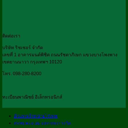
ติดต่อเรา
บริษัท ริชเชอร์ จำกัด
เลขที่ 1 อาคารมนต์พิชิต ถนนรัชดาภิเษก แขวงบางโพงพาง
เขตยานนาวา กรุงเทพฯ 10120
โทร. 098-280-8200
ทะเบียนพาณิชย์ อิเล็กทรอนิกส์
ตัวแทนจำหน่ายไร่เทพ
สะสมคะแนน แลกของรางวัล