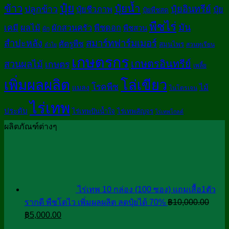
ปุ๋ย
ปุ๋ยน้ำ
ข้าว
ปลูกข้าว
ปุ๋ยอินทรีย์
ปุ๋ยชีวภาพ
ปุ๋ย
ปุ๋ยพืชสด
พืชไร่
มัน
เคมี
ผลไม้
ผักสวนครัว
พืชดอก
พืชสวน
ผัก
สมาร์ทฟาร์มเมอร์
สำปะหลัง
ศัตรูพืช
สมุนไพร
สวนทุเรียน
ลำไย
เกษตรกร
เกษตรอินทรีย์
สวนผลไม้
เกษตร
เพลี้ย
เพิ่มผลผลิต
โล่เขียว
โรคพืช
ไม้
แมลง
ไนโตรเจน
ไร่เทพ
ประดับ
ไร่เทพปันน้ำใจ
ไร่เทพสัญจร
ไร่เทพโกลด์
ผลิตภัณฑ์ต่างๆ
ไร่เทพ 10 กล่อง (100 ซอง) แถมเสื้อ1ตัว
รากดี พืชโตไว เพิ่มผลผลิต ลดปุ๋ยได้ 70%
฿
10,000.00
Original
Current
฿
5,000.00
price
price