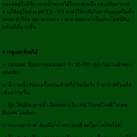
และคลอไรด์ที่มาจากน้ำทะเลได้ในระดับหนึ่ง และปรับค่ากรด
ด่างให้อยู่ในช่วง pH 5.5 – 6.5 จะทำให้เกลือไบคาร์บอเนตในน้ำ
ลดลง ทำให้ธาตุอาหารต่าง ๆ ละลายออกมาเป็นประโยชน์กับ
กล้วยไม้มากขึ้น
การดูแลกล้วยไม้
✅ แสงแดด: ต้องการแสงแดดรำไร 50-70% (ยกเว้นแวนด้าชอบ
แดดจัด)
✅ น้ำ: รดน้ำวันละครั้งตอนเช้าหรือวันเว้นวัน ถ้าอากาศร้อนให้
เพิ่มความชื้น
✅ ปุ๋ย: ใช้ปุ๋ยละลายน้ำ ฉีดพ่นทางใบ เช่น ไร่เทพโกลด์ ไร่เทพ
ดินเทพ โล่เขียว
✅ ระบายอากาศ: ต้องมีอากาศถ่ายเทดี ลดโอกาสเกิดโรค