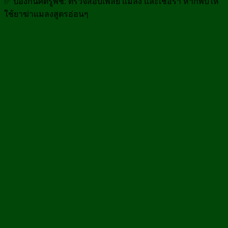
✅ ป้องกันศัตรูพืช: ตรวจสอบเพลี้ย แมลง และเชื้อรา หากพบให้
ใช้ยาฆ่าแมลงสูตรอ่อนๆ