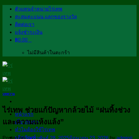
Skip
ตัวแทนจำหน่ายไร่เทพ
to
สะสมคะแนน แลกของรางวัล
content
ติดต่อเรา
แจ้งชำระเงิน
฿
0.00
0
ไม่มีสินค้าในตะกร้า
บทความ
ไร่เทพ ช่วยแก้ปัญหากล้วยไม้ “ฝนทิ้งช่วง
หน้าแรก
และความแห้งแล้ง”
เกี่ยวกับเรา
ทำไมต้องใช้ไร่เทพ
ผลิตภัณฑ์
Posted on
กุมภาพันธ์ 28, 2025
มิถุนายน 23, 2026
by
adminjj