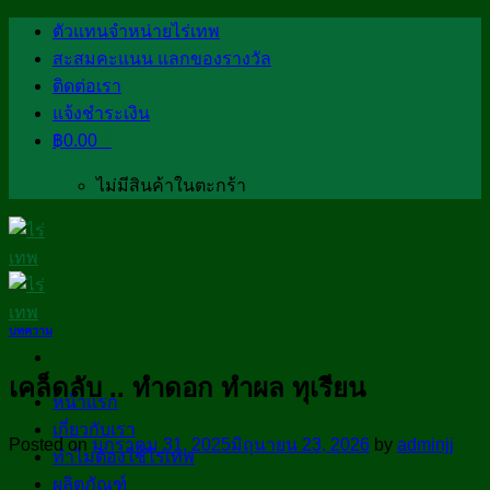
Skip
ตัวแทนจำหน่ายไร่เทพ
to
สะสมคะแนน แลกของรางวัล
content
ติดต่อเรา
แจ้งชำระเงิน
฿
0.00
0
ไม่มีสินค้าในตะกร้า
บทความ
เคล็ดลับ .. ทำดอก ทำผล ทุเรียน
หน้าแรก
เกี่ยวกับเรา
Posted on
มกราคม 31, 2025
มิถุนายน 23, 2026
by
adminjj
ทำไมต้องใช้ไร่เทพ
ผลิตภัณฑ์