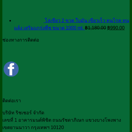
โล่เขียว 2 ขวด ใบมัน เขียวเร็ว ทนโรค ทน
Original
Cur
แล้ง เสริมแกร่งพืช ขนาด 1000 ml.
฿
1,180.00
฿
990.00
price
pri
ช่องทางการติดต่อ
was:
is:
฿1,180.00.
฿99
ติดต่อเรา
บริษัท ริชเชอร์ จำกัด
เลขที่ 1 อาคารมนต์พิชิต ถนนรัชดาภิเษก แขวงบางโพงพาง
เขตยานนาวา กรุงเทพฯ 10120