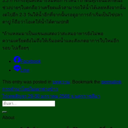
3.3 การกระตุ้นที่เหมาะสมคือการให้น้ำ ถ้าต้นทุเรียนมีลักษณะ
ช่วงบ่ายๆใบตกถือว่าเครียดแล้วสามารถให้น้ำได้เลยหลังจากนั้น
งดไปอีก 2-3 วันให้น้ำอีกที่จากนั้นรอดูอาการถ้าเริ่มเป็นไข่ปลา
ตาปู ก็ถือว่าโอเคให้น้ำได้ตามปกติ
*ถ้าแหลมมาเป็นแขนงแสดงว่าสะสมอาหารยังไม่พอ
ความเครียดยังไม่ถึงให้เริ่มอดน้ำและสังเกตอาการใบใหม่อีก
รอบ ไปเรื่อยๆ
Facebook
Line
This entry was posted in
บทความ
. Bookmark the
permalink
.
การทำนาโดยไม่เผาฟางข้าว
ไร่เทพสัญจร 29-30 มกราคม 2568 จ.นครราชสีมา
About