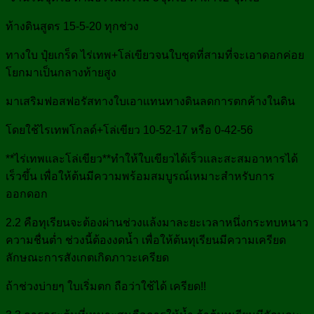
ท้างดินสูตร 15-5-20 ทุกช่วง
ทางใบ ปุ๋ยเกร็ด ไร่เทพ+โล่เขียวจนใบชุดที่สามที่จะเอาดอกค่อย
โยกมาเป็นกลางท้ายสูง
มาเสริมฟอสฟอรัสทางใบเอาแทนทางดินลดการตกค้างในดิน
โดยใช้ไรเทพโกลด์+โล่เขียว 10-52-17 หรือ 0-42-56
**ไร่เทพและโล่เขียว**ทำให้ใบเขียวได้เร็วและสะสมอาหารได้
เร็วขึ้น เพื่อให้ต้นมีความพร้อมสมบูรณ์เหมาะสำหรับการ
ออกดอก
2.2 คือทุเรียนจะต้องผ่านช่วงแล้งมาละยะเวลาหนึ่งกระทบหนาว
ความชื่นต่ำ ช่วงนี้ต้องงดน้ำ เพื่อให้ต้นทุเรียนมีความเครียด
ลักษณะการสังเกตเกิดภาวะเครียด
ถ้าช่วงบ่ายๆ ใบเริ่มตก ถือว่าใช้ได้ เครียด!!