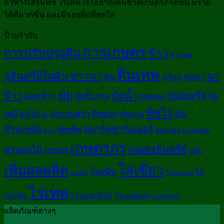
อาหารเสริมพืช ไร่เทพ เราอยากเห็นชีวิตเกษตรกรดีขึ้น มีราย
ได้ที่มากขึ้น และมีรอยยิ้มที่สดใส
ป้ายกำกับ
การเกษตร
การปรับปรุงดิน
ข้าว
ข้าวโพด
ดินเทพ
จุลินทรีย์ในดิน
ชาวนา
นา
ทุ่งนา
ดิน
ทุเรียน
ปุ๋ย
ปุ๋ยน้ำ
ข้าว
ปลูกข้าว
ปุ๋ยอินทรีย์
ปุ๋ยชีวภาพ
ปุ๋ย
ปุ๋ยพืชสด
พืชไร่
มัน
เคมี
ผลไม้
ผักสวนครัว
พืชดอก
พืชสวน
ผัก
สมาร์ทฟาร์มเมอร์
สำปะหลัง
ศัตรูพืช
สมุนไพร
สวนทุเรียน
ลำไย
เกษตรกร
เกษตรอินทรีย์
สวนผลไม้
เกษตร
เพลี้ย
เพิ่มผลผลิต
โล่เขียว
โรคพืช
ไม้
แมลง
ไนโตรเจน
ไร่เทพ
ประดับ
ไร่เทพปันน้ำใจ
ไร่เทพสัญจร
ไร่เทพโกลด์
ผลิตภัณฑ์ต่างๆ